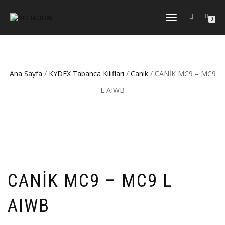
DOLAŞIMI
0
AÇ/KAPAT
Ana Sayfa
/
KYDEX Tabanca Kılıfları
/
Canik
/ CANİK MC9 – MC9
L AIWB
CANİK MC9 – MC9 L
AIWB